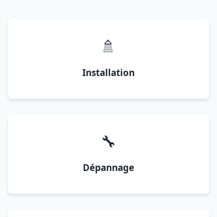
🚿
Installation
🔧
Dépannage