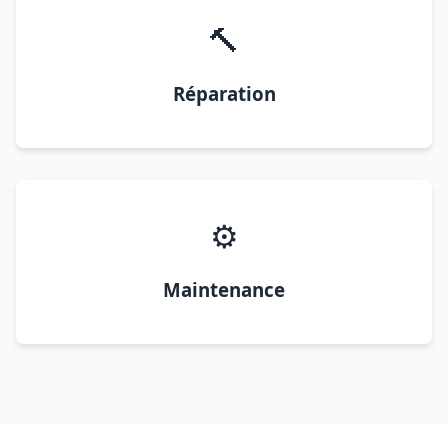
🔨
Réparation
⚙️
Maintenance