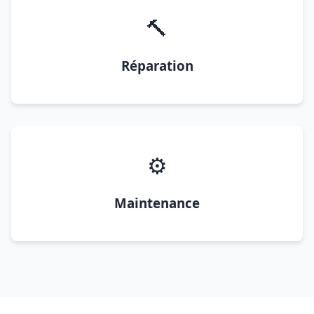
🔨
Réparation
⚙️
Maintenance