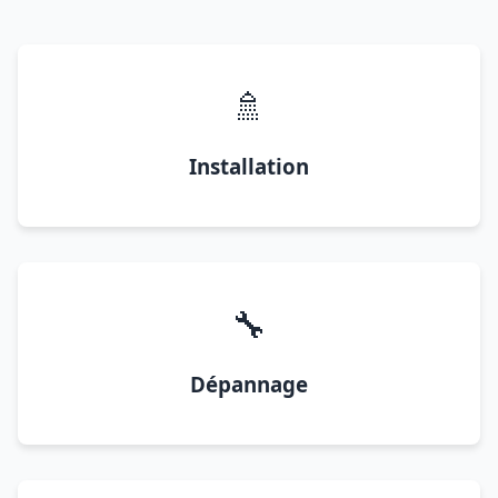
🚿
Installation
🔧
Dépannage