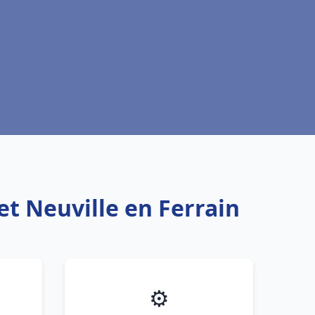
et Neuville en Ferrain
⚙️