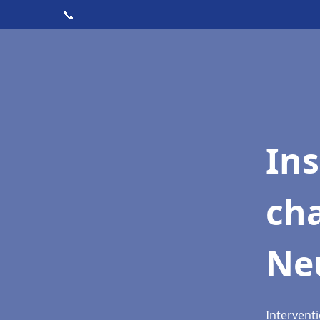
📞
In
cha
Neu
Interventi