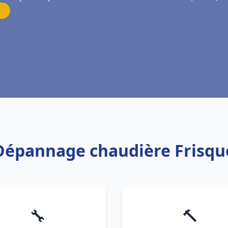
 Dépannage chaudière Frisqu
🔧
🔨