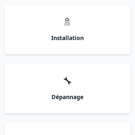
🚿
Installation
🔧
Dépannage