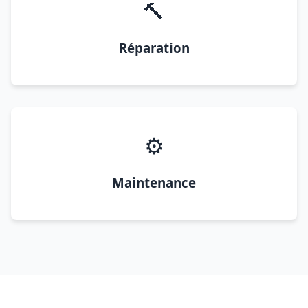
🔨
Réparation
⚙️
Maintenance