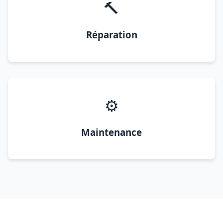
🔨
Réparation
⚙️
Maintenance