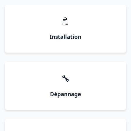
🚿
Installation
🔧
Dépannage