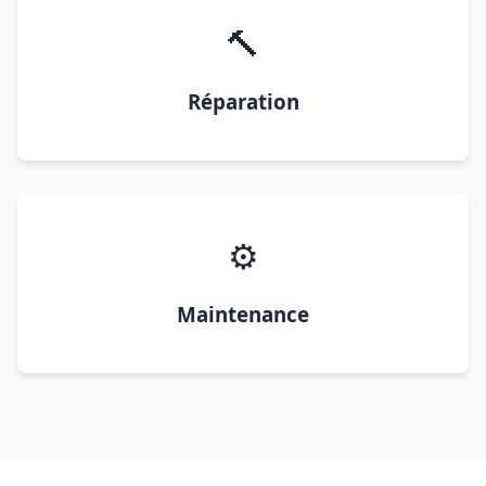
🔨
Réparation
⚙️
Maintenance