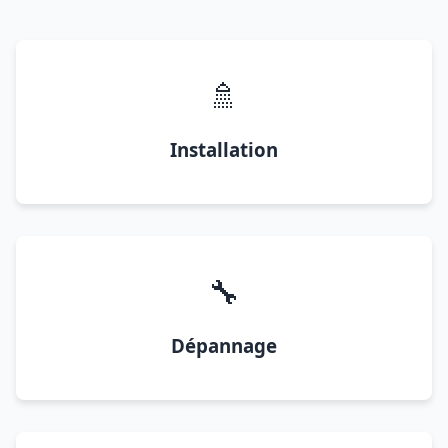
🚿
Installation
🔧
Dépannage