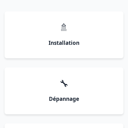
🚿
Installation
🔧
Dépannage