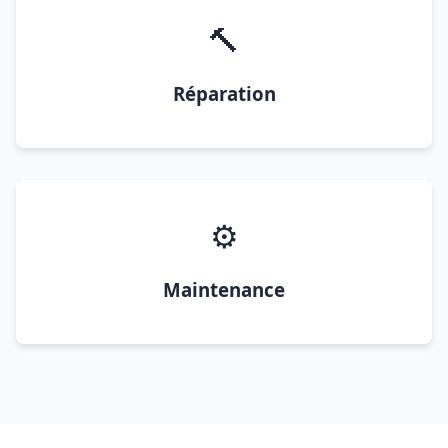
🔨
Réparation
⚙️
Maintenance