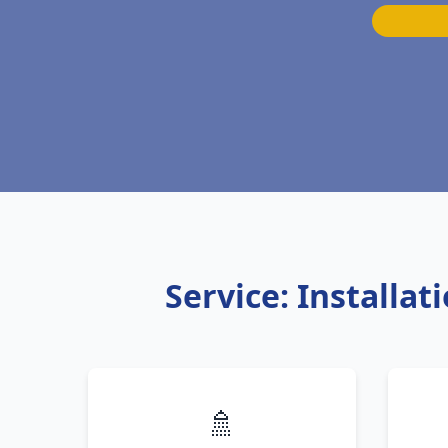
Service: Installa
🚿