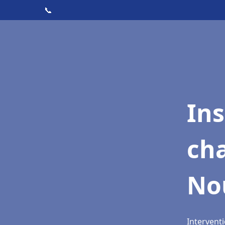
📞
In
cha
No
Interventi