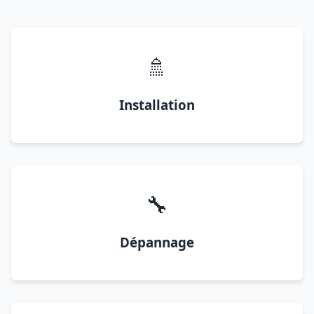
🚿
Installation
🔧
Dépannage