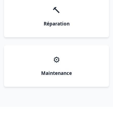
🔨
Réparation
⚙️
Maintenance