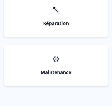
🔨
Réparation
⚙️
Maintenance