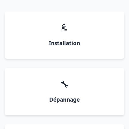
🚿
Installation
🔧
Dépannage