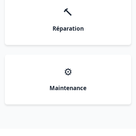
🔨
Réparation
⚙️
Maintenance