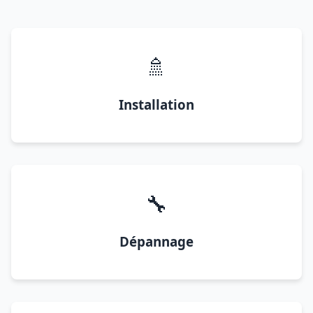
🚿
Installation
🔧
Dépannage