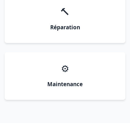
🔨
Réparation
⚙️
Maintenance