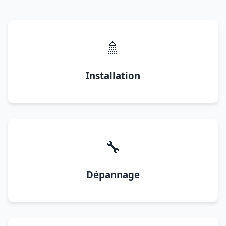
🚿
Installation
🔧
Dépannage