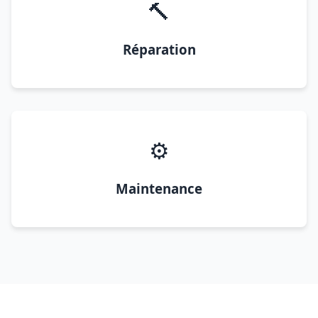
🔨
Réparation
⚙️
Maintenance