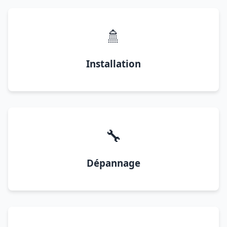
🚿
Installation
🔧
Dépannage