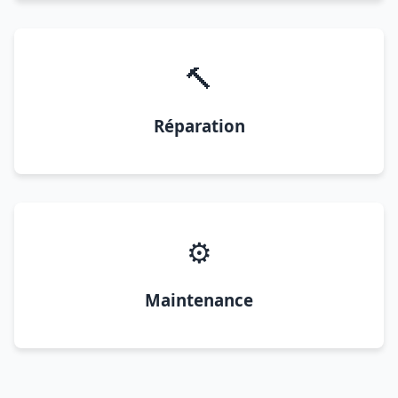
🔨
Réparation
⚙️
Maintenance