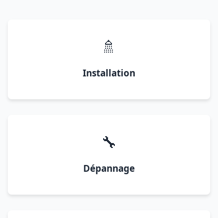
🚿
Installation
🔧
Dépannage