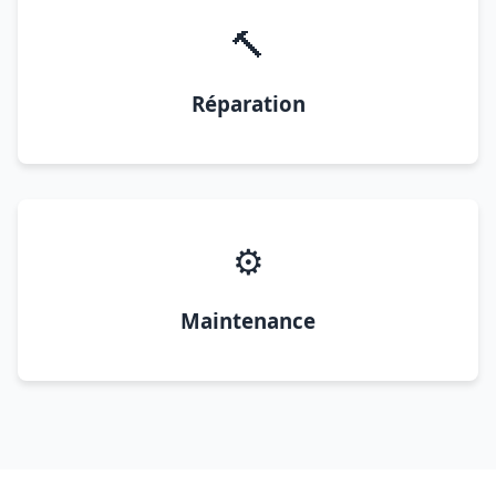
🔨
Réparation
⚙️
Maintenance