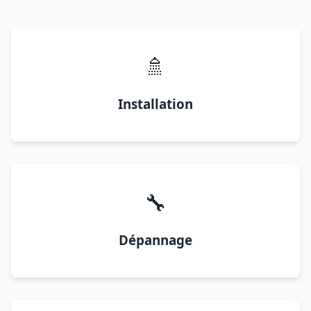
🚿
Installation
🔧
Dépannage