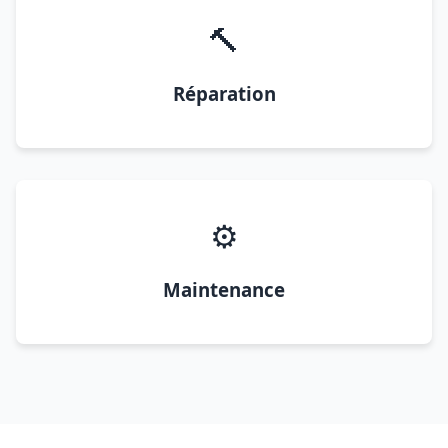
🔨
Réparation
⚙️
Maintenance