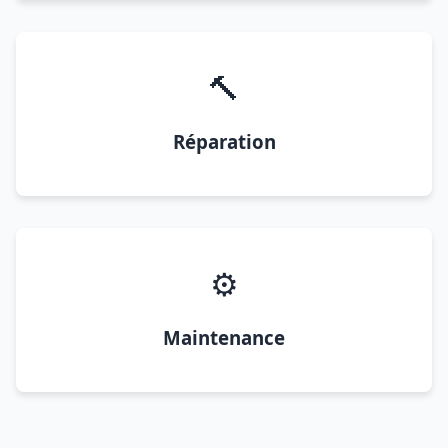
🔨
Réparation
⚙️
Maintenance