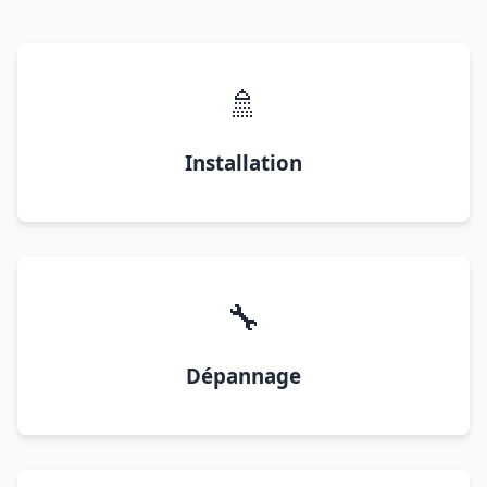
🚿
Installation
🔧
Dépannage