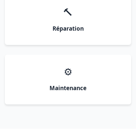
🔨
Réparation
⚙️
Maintenance