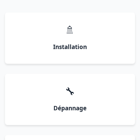
🚿
Installation
🔧
Dépannage