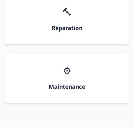
🔨
Réparation
⚙️
Maintenance