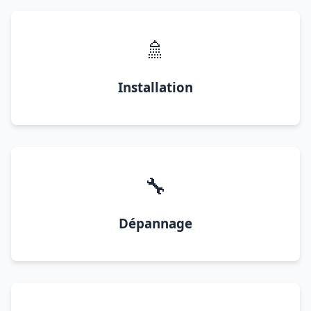
🚿
Installation
🔧
Dépannage