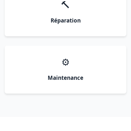
🔨
Réparation
⚙️
Maintenance