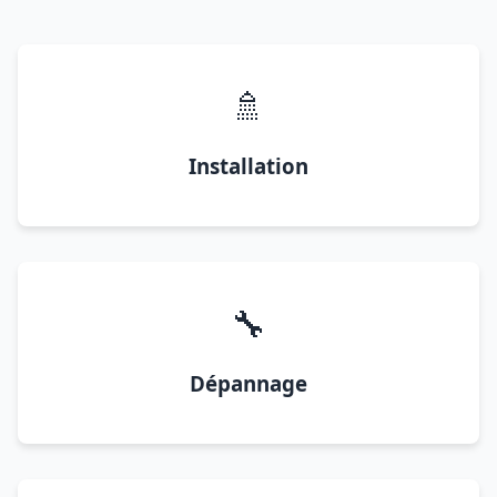
🚿
Installation
🔧
Dépannage