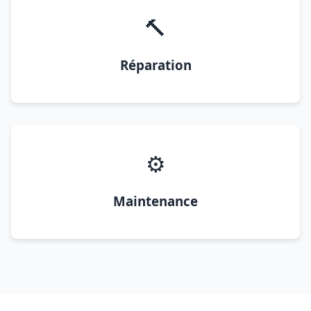
🔨
Réparation
⚙️
Maintenance