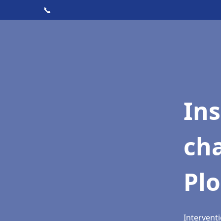
📞
In
cha
Pl
Interventi