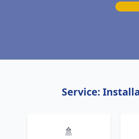
Service: Instal
🚿