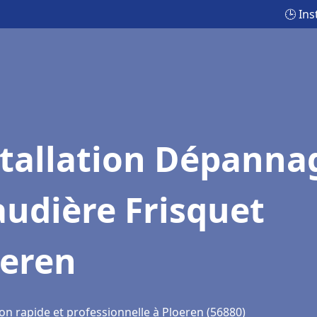
🕒 In
stallation Dépanna
udière Frisquet
oeren
on rapide et professionnelle à Ploeren (56880)