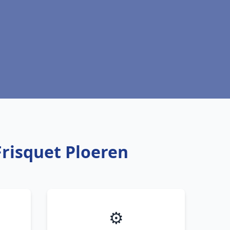
Frisquet Ploeren
⚙️