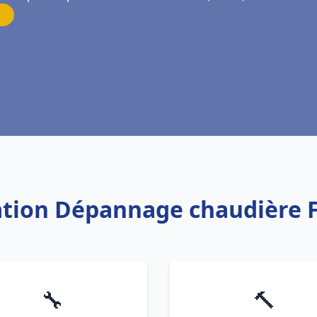
lation Dépannage chaudière 
🔧
🔨