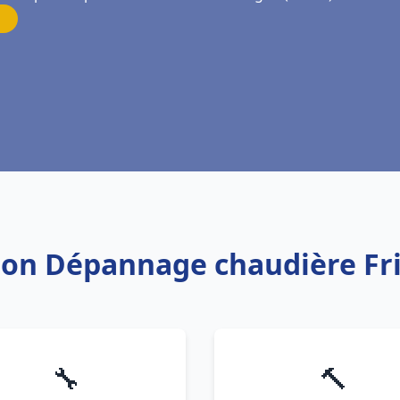
ation Dépannage chaudière Fr
🔧
🔨