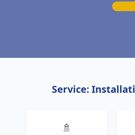
Service: Install
🚿