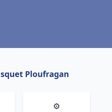
isquet Ploufragan
⚙️