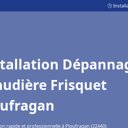
🕒 Instal
stallation Dépanna
udière Frisquet
oufragan
ion rapide et professionnelle à Ploufragan (22440)