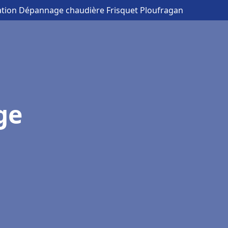
lation Dépannage chaudière Frisquet Ploufragan
ge