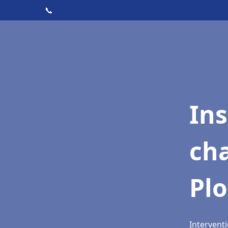
📞
In
cha
Pl
Intervent