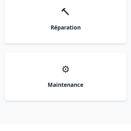
🔨
Réparation
⚙️
Maintenance