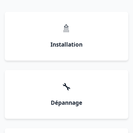
🚿
Installation
🔧
Dépannage