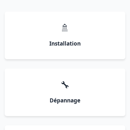
🚿
Installation
🔧
Dépannage