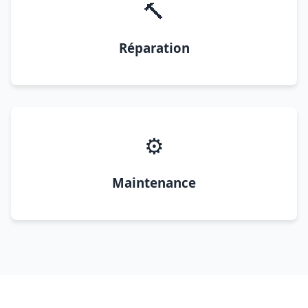
🔨
Réparation
⚙️
Maintenance