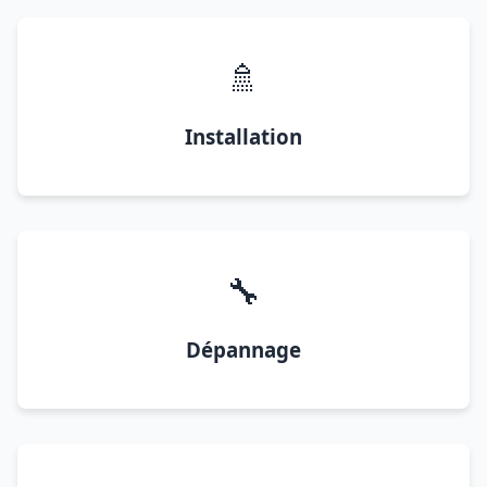
🚿
Installation
🔧
Dépannage