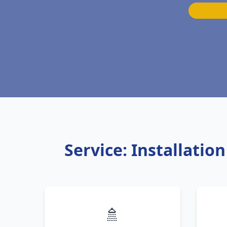
Service: Installatio
🚿