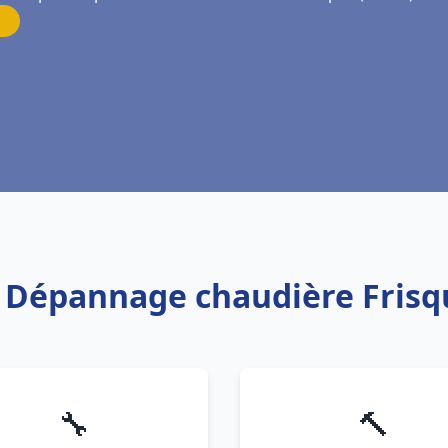
n Dépannage chaudière Frisq
🔧
🔨