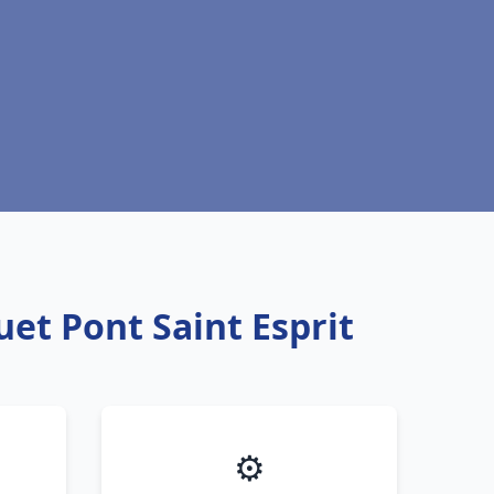
uet Pont Saint Esprit
⚙️