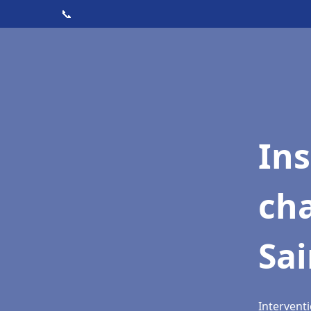
📞
In
cha
Sai
Interventi