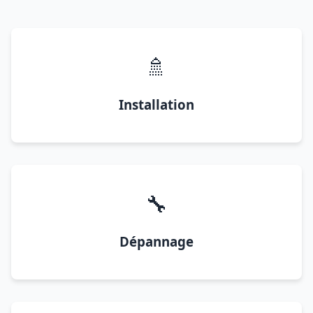
🚿
Installation
🔧
Dépannage