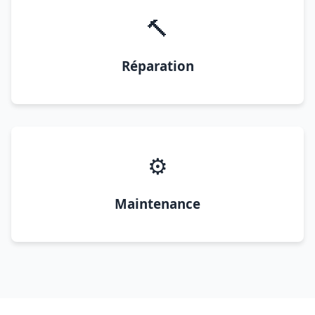
🔨
Réparation
⚙️
Maintenance