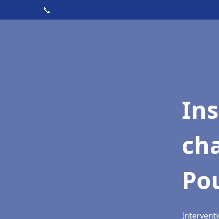
📞
In
cha
Po
Interventi