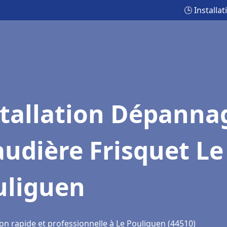
🕒 Install
stallation Dépanna
udière Frisquet Le
uliguen
on rapide et professionnelle à Le Pouliguen (44510)