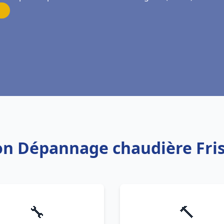
tion Dépannage chaudière Fri
🔧
🔨