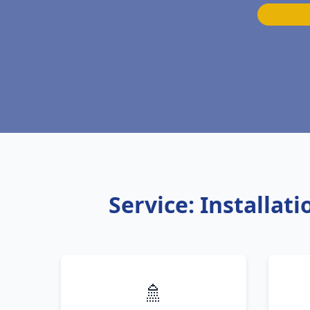
Service: Installa
🚿