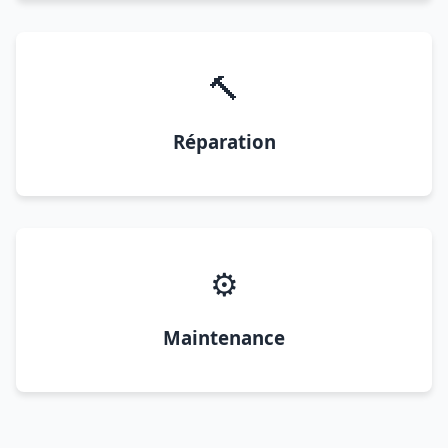
🔨
Réparation
⚙️
Maintenance