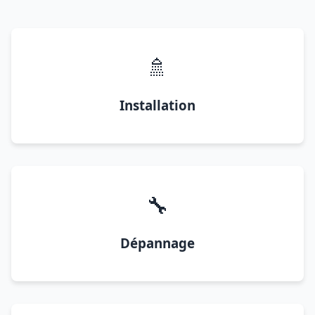
🚿
Installation
🔧
Dépannage