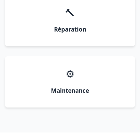
🔨
Réparation
⚙️
Maintenance