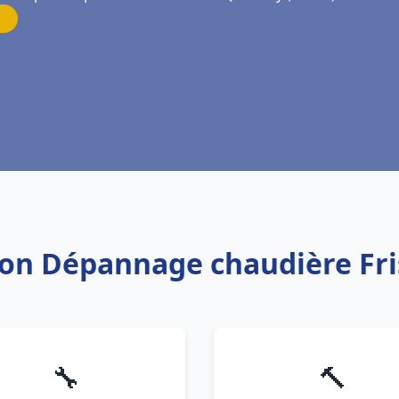
ation Dépannage chaudière Fr
🔧
🔨