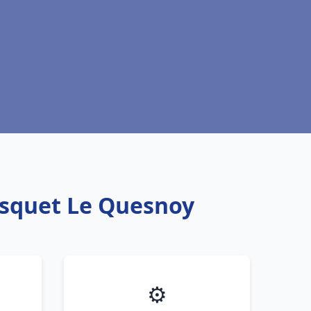
isquet Le Quesnoy
⚙️