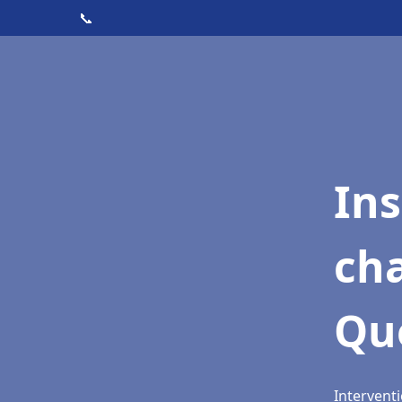
📞
In
cha
Qu
Intervent