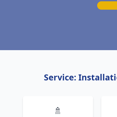
Service: Install
🚿