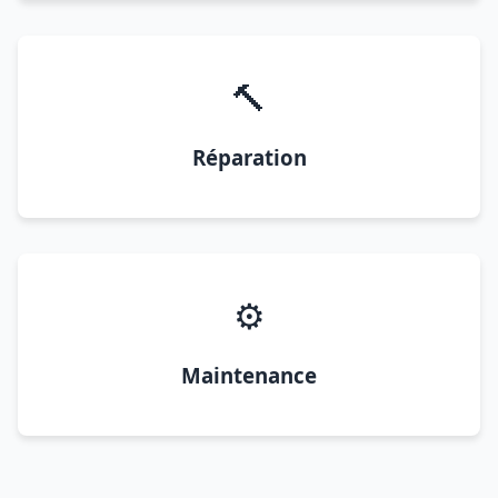
🔨
Réparation
⚙️
Maintenance