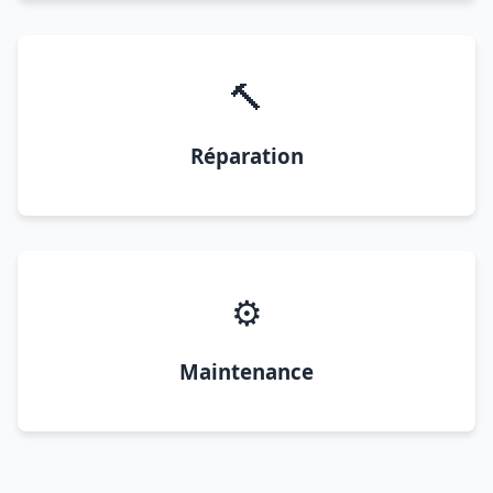
🔨
Réparation
⚙️
Maintenance