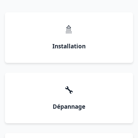
🚿
Installation
🔧
Dépannage