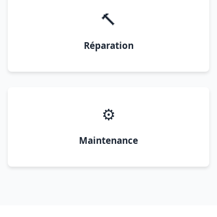
🔨
Réparation
⚙️
Maintenance