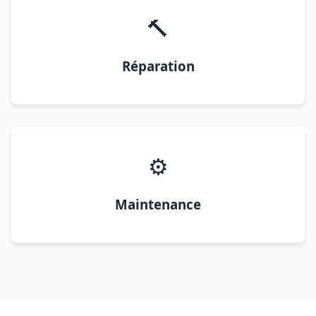
🔨
Réparation
⚙️
Maintenance