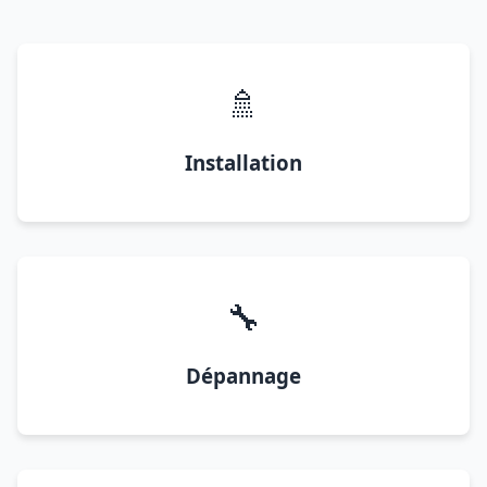
🚿
Installation
🔧
Dépannage