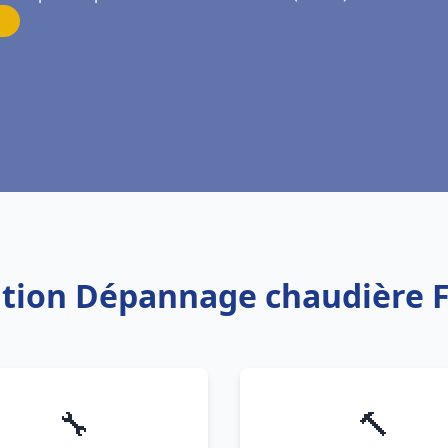
lation Dépannage chaudière 
🔧
🔨