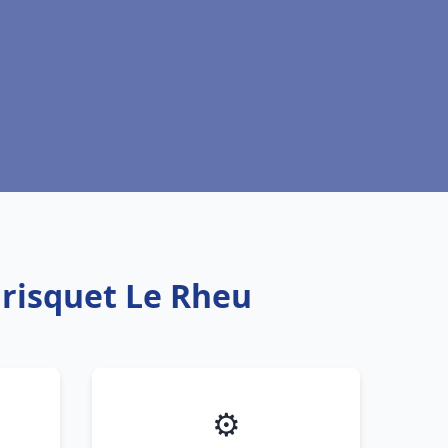
Frisquet Le Rheu
⚙️