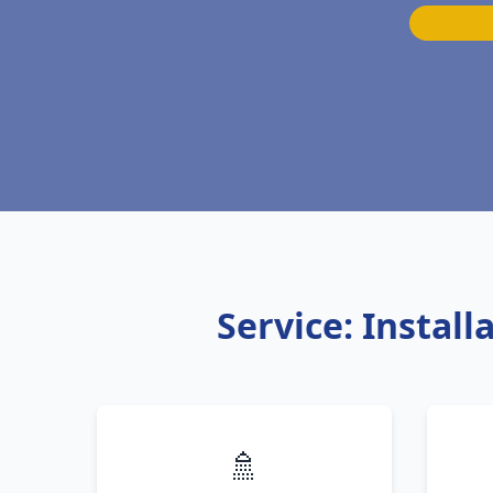
Service: Instal
🚿