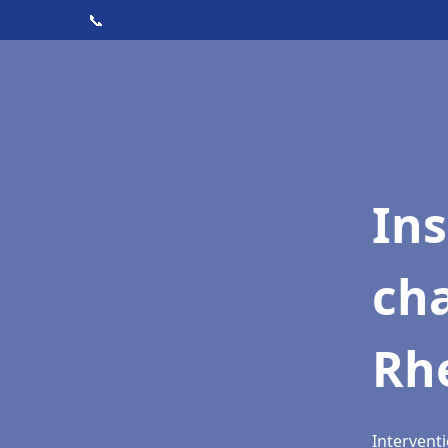
📞
In
cha
Rh
Interventi