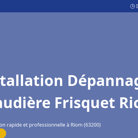
🕒 
stallation Dépanna
audière Frisquet R
ion rapide et professionnelle à Riom (63200)