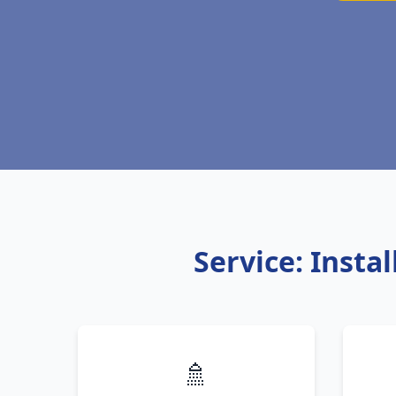
Service: Inst
🚿