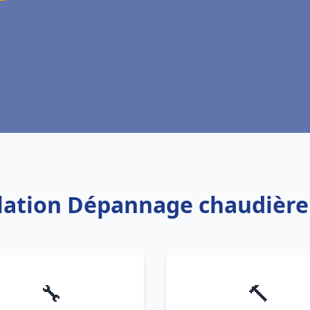
allation Dépannage chaudière
🔧
🔨