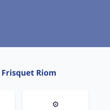
 Frisquet Riom
⚙️