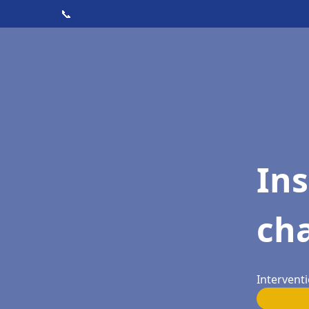
📞
In
ch
Intervent