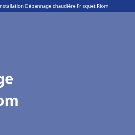
Installation Dépannage chaudière Frisquet Riom
ge
iom