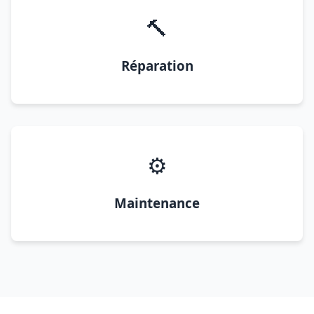
🔨
Réparation
⚙️
Maintenance