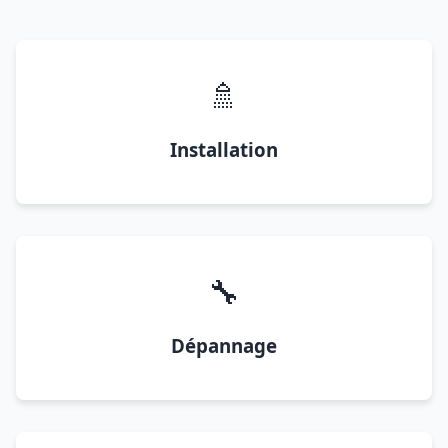
🚿
Installation
🔧
Dépannage