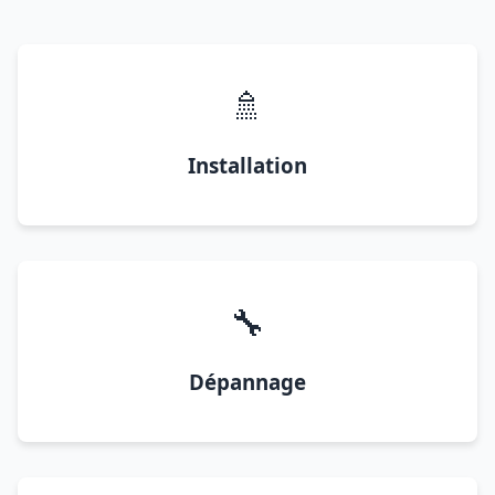
🚿
Installation
🔧
Dépannage