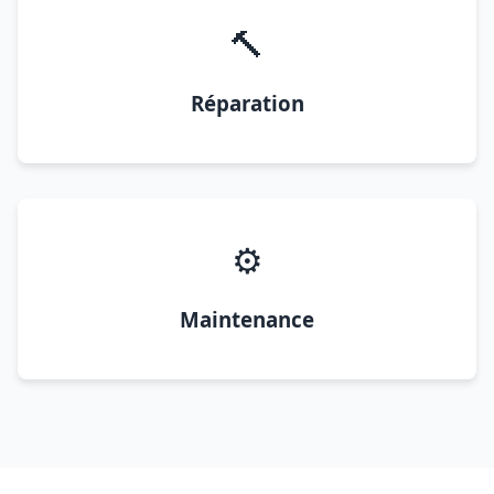
🔨
Réparation
⚙️
Maintenance