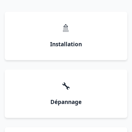
🚿
Installation
🔧
Dépannage