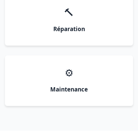
🔨
Réparation
⚙️
Maintenance