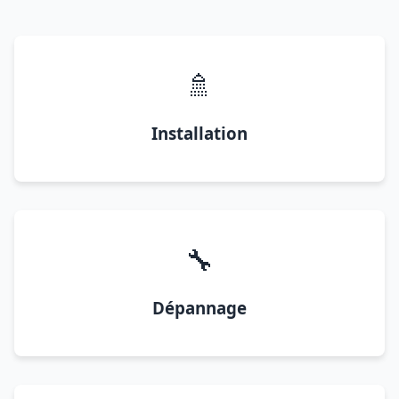
🚿
Installation
🔧
Dépannage