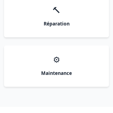
🔨
Réparation
⚙️
Maintenance