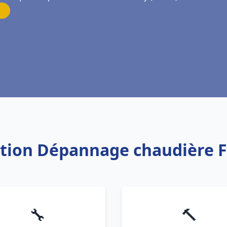
lation Dépannage chaudière 
🔧
🔨