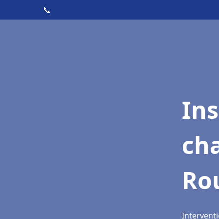
📞
In
cha
Ro
Intervent