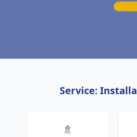
Service: Instal
🚿