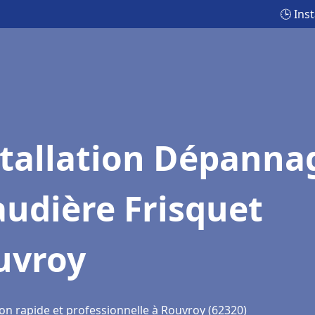
🕒 Ins
stallation Dépanna
udière Frisquet
uvroy
ion rapide et professionnelle à Rouvroy (62320)