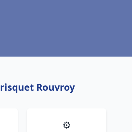
Frisquet Rouvroy
⚙️