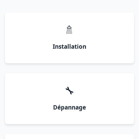
🚿
Installation
🔧
Dépannage