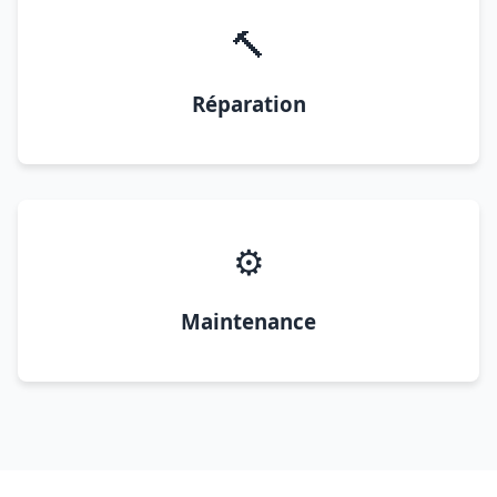
🔨
Réparation
⚙️
Maintenance