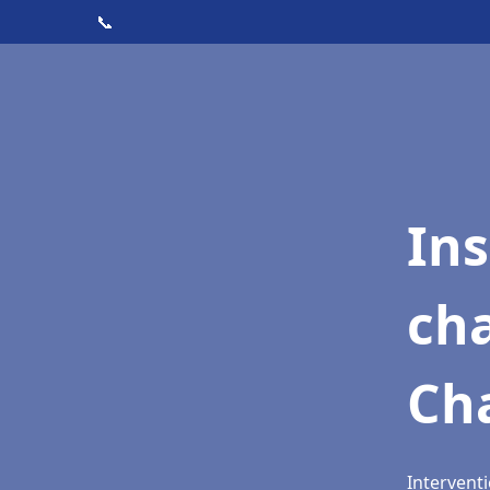
📞
In
cha
Ch
Intervent