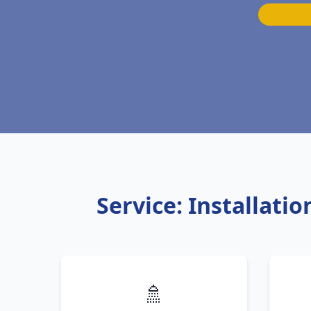
Service: Installat
🚿