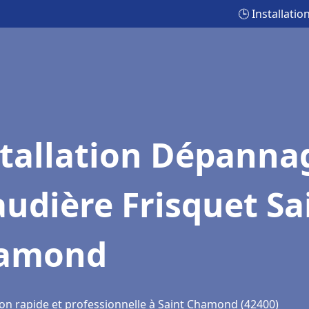
🕒 Installat
stallation Dépanna
udière Frisquet Sa
amond
ion rapide et professionnelle à Saint Chamond (42400)