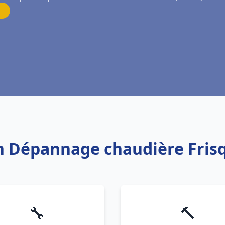
ion Dépannage chaudière Fri
🔧
🔨