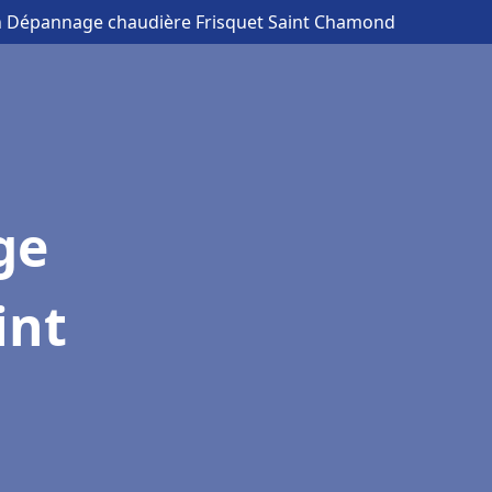
ion Dépannage chaudière Frisquet Saint Chamond
ge
int