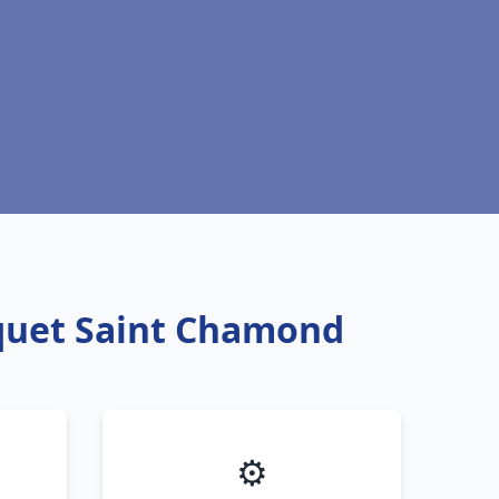
squet Saint Chamond
⚙️