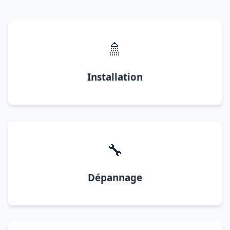
🚿
Installation
🔧
Dépannage