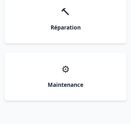
🔨
Réparation
⚙️
Maintenance