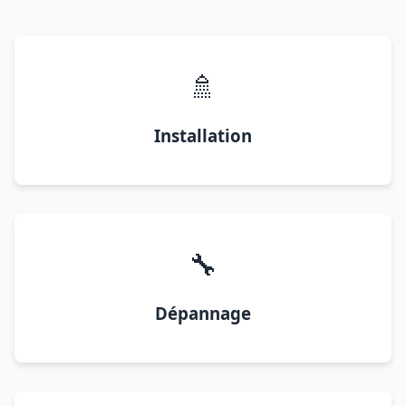
🚿
Installation
🔧
Dépannage