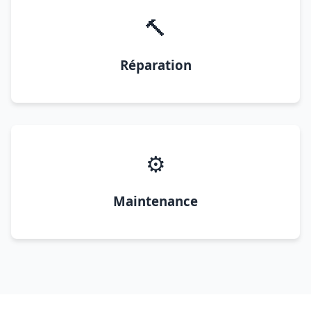
🔨
Réparation
⚙️
Maintenance