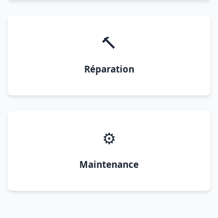
🔨
Réparation
⚙️
Maintenance