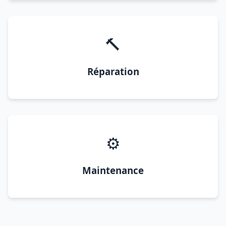
🔨
Réparation
⚙️
Maintenance