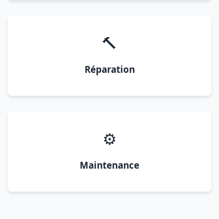
🔨
Réparation
⚙️
Maintenance